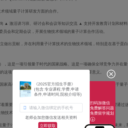
技术领域量子计算研发方面的合作。
询 ▲ 激活讲习班、研讨会和会议等知识交流 ▲ 支持开发教育计划和材
导委员会和定期会议，开展生物技术领域的量子计算合作活动。
建立做出贡献，并在利用量子计算技术的生物技术领域，特别是在基于蛋
tiative），这是一项引领量子时代的国家战略。这是一项确保全球竞争力并在
间的这项协议预计将在这一国家战略的背景下具有重要意义。
《2025官方招生手册》
区国家高科技战略产业生物专业综合体的选择相结合，有望在推进基于量子
(包含:专业课程,学费,申请
条件,申请时间,院校介绍等)
扫码加微信
挥着重要作用，作为生物研发和人力资源培训的基地。延世大学希望通过
免费解答问题
生物技术方面的竞争力方面发挥重要作用。
免费留学规划
老师会加您微信发送相关资料
在量子计算和生物技术领域开展世界一流的研究和教育奠定基础。未来，
立即获取