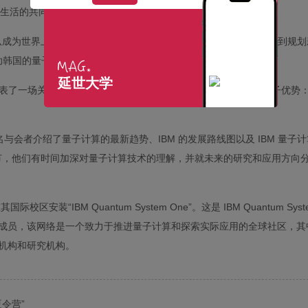
类生活的共同目标，而不仅仅是技术进步。说。
表示：“从成为世界上第二个拥有IBM Quantum Systems One的学术机构，到规
世大学合作，帮助韩国的量子生态系统加速量子算法的发现和行业相关应用的开发。
延世大学
大学发表了一场关于量子计算的特别讲座，主题为“利用实用程序实现量子优势：
多名与会者介绍了量子计算的最新趋势、IBM 的发展路线图以及 IBM 量子
节，他们有时间加深对量子计算技术的理解，并就未来的研究和应用方向
装“IBM Quantum System One”。这是 IBM Quantum Syst
网络的成员，该网络是一个致力于推进量子计算和探索实际应用的全球社区，其
学术机构和研究机构。
令营”