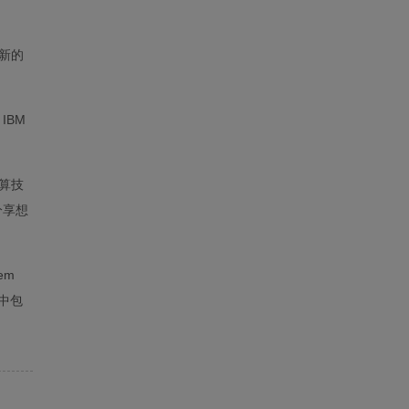
结束
划新的
IBM
计算技
分享想
em
中包