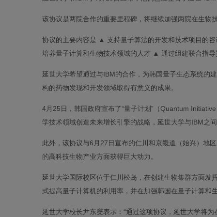
该协议是两院合作的重要里程碑，将继续加强两院在生物
协议的主要内容是 ▲ 支持量子算法的开发和技术项目的咨
培养量子计算和生物技术领域的人才 ▲ 通过组建联合指
延世大学希望通过与IBM的合作，为韩国量子生态系统的
构的药物发现和开发领域取得有意义的成果。
4月25日，韩国政府宣布了“量子计划”（Quantum Ini
学技术领域创造未来增长引擎的战略，延世大学与IBM之
此外，该协议与6月27日宣布的仁川和京畿道（始兴）地
的高科技生物产业方面获得巨大动力。
延世大学国际校区位于仁川松岛，在创建生物集群方面发
式提高量子计算机的利用率，并在加强韩国在量子计算和
延世大学校长尹东燮表示：“通过这项协议，延世大学将为