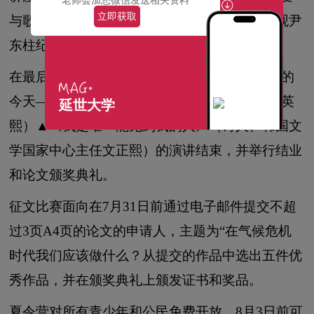
老师会加您微信发送相关资料
立即获取
与歌德（延世大学德语教授）的对话，然后参观尹
东柱纪念馆和安德伍德家族纪念馆。
在最后一天，人文讲座将以“为了失去哀悼方式的
今天——济州大善”（延世大学韩国文学教授金英
延世大学
熙）▲《我是唯一能见到我的人》（诗人、韩国文
学国家中心主任文正熙）的演讲结束，并举行结业
和论文颁奖典礼。
征文比赛面向在7月31日前通过电子邮件提交不超
过3页A4页的论文的申请人，主题为“在气候危机
时代我们应该做什么？从提交的作品中选出五件优
秀作品，并在颁奖典礼上颁发证书和奖品。
夏令营对所有青少年和公民免费开放，8月3日前可