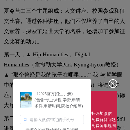
夏令营由三个主题组成：人文讲座、校园参观和征
文比赛。通过各种讲座，他们不仅培养了自己的人
文素养，探索了延世大学的名胜，还增加了参加征
文比赛的动力。
第一天，▲ Hip Humanities， Digital
Humanities（拿撒勒大学Park Kyung-hyeon教授）
▲ “那个曾经是我的孩子在哪里......”“我”与哲学眼
中的记忆（延世大学哲学教授赵大穗）将进行讲
《2025官方招生手册》
座。讲座结束后，大使将参观校园，包括安德伍德
(包含:专业课程,学费,申请
大厅、中央图书馆和博物馆。
条件,申请时间,院校介绍等)
扫码加微信
第二天，将有关于连我自己都不知道的心灵秘密的
免费解答问题
免费留学规划
讲座（延世大学心理学教授Minsik Kim）和▲“爱”-