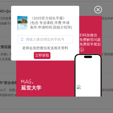
IO-Quantum计划”协议
《2025官方招生手册》
已经签署了延世-IBM BIO-Quantum计划的谅解备忘录（MOU）。该协议是两院合作
(包含:专业课程,学费,申请
量子计算研发方面的合作。协议的主要内容是 ▲ 支持量子算法···
条件,申请时间,院校介绍等)
扫码加微信
免费解答问题
免费留学规划
“第四届延世人文夏令营”
老师会加您微信发送相关资料
长焕）将于下个月5日、7日、9日为中、中、高中生及其家长举办为期三天的“第四
立即获取
人文讲座、校园参观和征文比赛。通过各种讲座，他们不仅···
和“联合创客马拉松”圆满结束
延世大学
ace i7、东国大学（尹在雄总统）E²GEE实验室和高丽大学（金东元校长）KU3DS共
活动在延世大学国际校区成功举办。从每所大学选出的9支队伍参加了本次创···