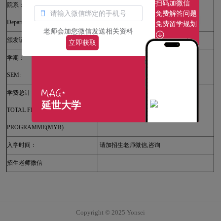
扫码加微信
院系：
商经学院
免费解答问题
Department:
School of Business and Economics
免费留学规划
老师会加您微信发送相关资料
颁发证书：
韩国延世大学
立即获取
学期：
请加招生老师微信,咨询
SEM:
学费总计：
延世大学
TOTAL FEE PER
请加招生老师微信,咨询
PROGRAMME(MYR)
入学时间：
请加招生老师微信,咨询
招生老师微信
Copyright © 2025 Yonsei