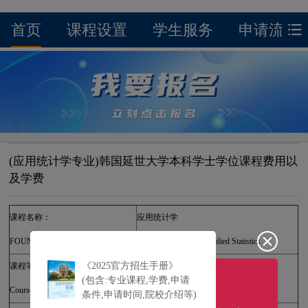
首页
课程设置
学生服务
申请流程
(应用统计学专业)韩国延世大学本科学士学位课程费用以
及学费
课程名称：
应用统计学
FOUNDATION PROGRAMME：
Bachelor's degree in Applied Statistics
《2025官方招生手册》
课程等级：
学士学位
(包含:专业课程,学费,申请
Course Level：
Bachelor's degree
条件,申请时间,院校介绍等)